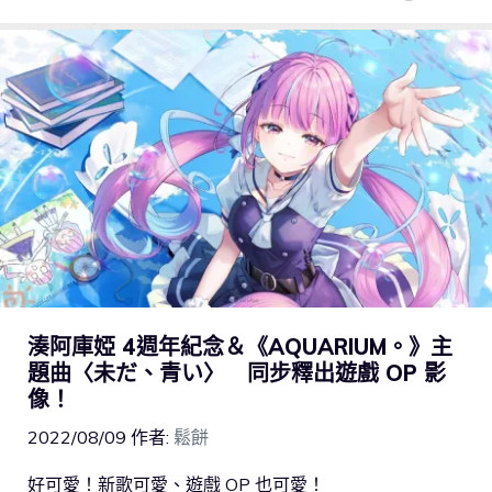
湊阿庫婭 4週年紀念＆《AQUARIUM。》主
題曲〈未だ、青い〉 同步釋出遊戲 OP 影
像！
2022/08/09
作者:
鬆餅
好可愛！新歌可愛、遊戲 OP 也可愛！