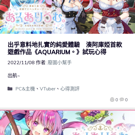
出乎意料地扎實的純愛體驗 湊阿庫婭首款
遊戲作品《AQUARIUM。》試玩心得
2022/11/08
作者:
廢圖小幫手
出航~
PC&主機
、
VTuber
、
心得測評
0
0