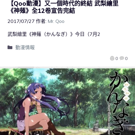
【Qoo動漫】又一個時代的終結 武梨繪里
《神薙》全12卷宣告完結
2017/07/27
作者:
Mr. Qoo
武梨繪里《神薙（かんなぎ）》今日（7月2
動漫情報
0
0