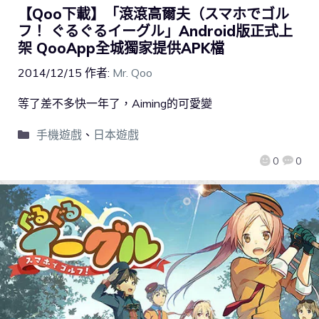
【Qoo下載】「滾滾高爾夫（スマホでゴル
フ！ ぐるぐるイーグル」Android版正式上
架 QooApp全城獨家提供APK檔
2014/12/15
作者:
Mr. Qoo
等了差不多快一年了，Aiming的可愛變
手機遊戲
、
日本遊戲
0
0