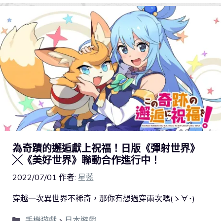
為奇蹟的邂逅獻上祝福！日版《彈射世界》
╳《美好世界》聯動合作進行中！
2022/07/01
作者:
星藍
穿越一次異世界不稀奇，那你有想過穿兩次嗎(ゝ∀･)
手機遊戲
、
日本遊戲