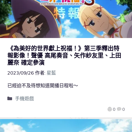
《為美好的世界獻上祝福！》第三季釋出特
報影像！聲優 高尾奏音、矢作紗友里、上田
麗奈 確定參演
2023/09/26
作者:
星藍
已經迫不及待想知道開播日程啦～
手機遊戲
0
0