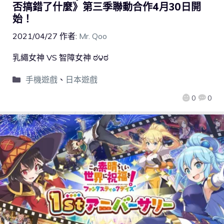
否搞錯了什麼》第三季聯動合作4月30日開
始！
2021/04/27
作者:
Mr. Qoo
乳繩女神 VS 智障女神 ಠ౪ಠ
手機遊戲
、
日本遊戲
0
0