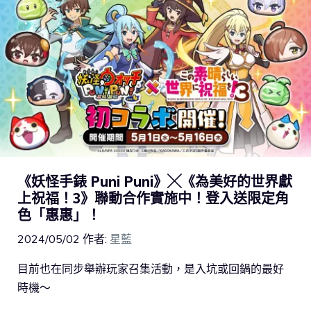
《妖怪手錶 Puni Puni》╳《為美好的世界獻
上祝福！3》聯動合作實施中！登入送限定角
色「惠惠」！
2024/05/02
作者:
星藍
目前也在同步舉辦玩家召集活動，是入坑或回鍋的最好
時機～