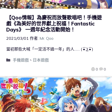
【Qoo情報】為慶祝而放聲歌唱吧！手機遊
戲《為美好的世界獻上祝福！Fantastic
Days》 一週年紀念活動開始！
2021/03/01
作者:
Mr. Qoo
當初那些大喊「一定活不過一年」的人…… ( ͡• ͜ʖ ͡• )
手機遊戲
、
日本遊戲
0
0