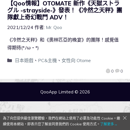
【Qoo情報】OTOMATE 新作《天獄ストラ
グル -strayside-》發表！《冷然之天秤》團
隊獻上奇幻戰鬥 ADV！
2021/12/24
作者:
Mr. Qoo
《冷然之天秤》和《奧林匹亞的晚宴》的團隊！感覺值
得期待(*ﾉω・*)
日本遊戲
、
PC&主機
、
女性向 Otome
0
0
QooApp Limited © 2026
為了向您提供最佳瀏覽體驗，我們在網站上使用了必要及功能性 Cookie。繼
續使用本網站，即表示您了解並同意我們的 Cookie 使用方式。
了解更多→