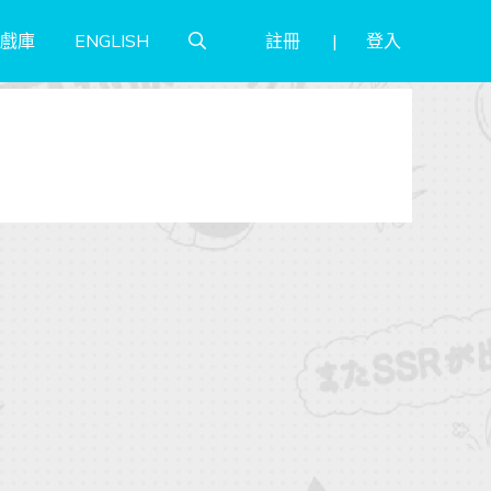
註冊
登入
戲庫
ENGLISH