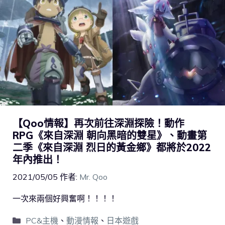
【Qoo情報】再次前往深淵探險！動作
RPG《來自深淵 朝向黑暗的雙星》、動畫第
二季《來自深淵 烈日的黃金鄉》都將於2022
年內推出！
2021/05/05
作者:
Mr. Qoo
一次來兩個好興奮啊！！！！
PC&主機
、
動漫情報
、
日本遊戲