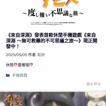
《來自深淵》發表首款休閒手機遊戲《來自
深淵 ～無可救藥的不可思議之旅～》現正開
發中！
2025/05/05
作者:
鬆餅
休閒
要確哦
手機遊戲
0
0