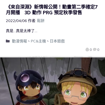
《來自深淵》新情報公開！動畫第二季確定7
月開播 3D 動作 PRG 預定秋季發售
2022/04/06
作者:
鬆餅
真是…真是太棒了…
動漫情報
、
PC&主機
、
日本遊戲
0
0