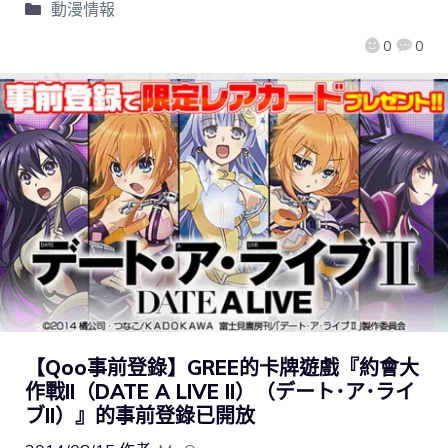
動漫情報
0
0
【Qoo事前登錄】GREE的卡牌遊戲『約會大
作戰II（DATE A LIVE II）（デート･ア･ライ
ブII）』的事前登錄已開放