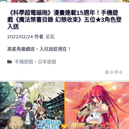
《科學超電磁砲》漫畫連載15週年！手機遊
戲《魔法禁書目錄 幻想收束》五位★3角色登
入送
2022/02/24
作者:
星藍
高星角連續送，入坑就趁現在！
手機遊戲
、
日本遊戲
0
0