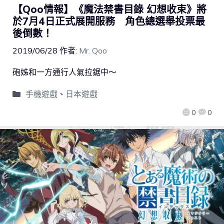
【Qoo情報】《魔法禁書目錄 幻想收束》將
於7月4日正式展開服務 角色總選舉投票最
後倒數！
2019/06/28
作者:
Mr. Qoo
砲姊和一方通行人氣拉鋸中～
手機遊戲
、
日本遊戲
0
0