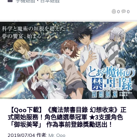
手機遊戲
、
日本遊戲
0
0
【Qoo下載】《魔法禁書目錄 幻想收束》正
式開始服務！角色總選舉冠軍 ★3支援角色
「御坂美琴」 作為事前登錄獎勵送出！
2019/07/04
作者:
Mr. Qoo