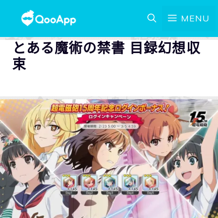
MENU
とある魔術の禁書 目録幻想収
束