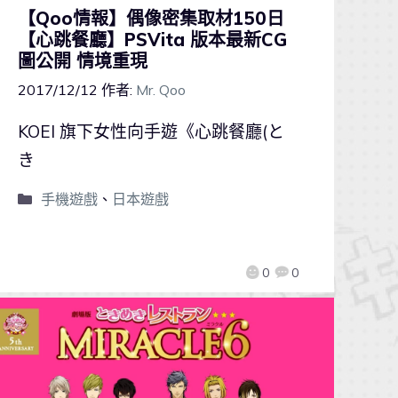
【Qoo情報】偶像密集取材150日
【心跳餐廳】PSVita 版本最新CG
圖公開 情境重現
2017/12/12
作者:
Mr. Qoo
KOEI 旗下女性向手遊《心跳餐廳(と
き
手機遊戲
、
日本遊戲
0
0