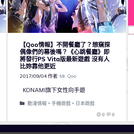
【Qoo情報】不開餐廳了？想窺探
偶像們的幕後嗎？《心跳餐廳》即
將發行PS Vita版最新遊戲 沒有人
比妳靠他更近
2017/09/04
作者:
Mr. Qoo
KONAMI旗下女性向手遊
動漫情報
、
手機遊戲
、
日本遊戲
0
0