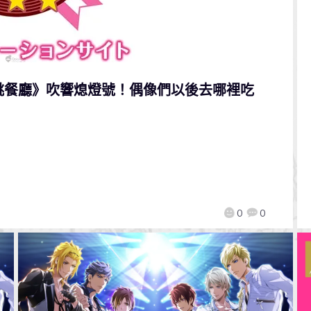
跳餐廳》吹響熄燈號！偶像們以後去哪裡吃
0
0