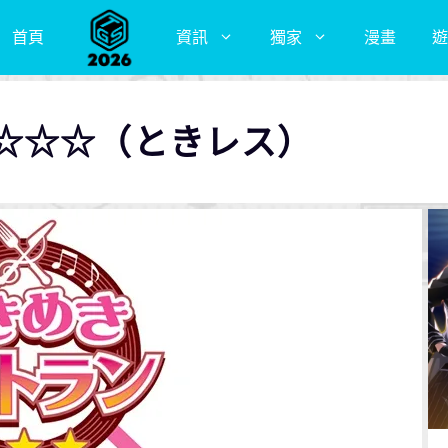
首頁
資訊
獨家
漫畫
遊
☆☆☆（ときレス）