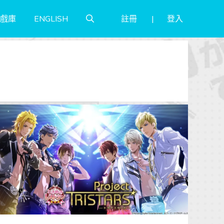
註冊
登入
戲庫
ENGLISH