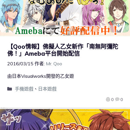
【Qoo情報】佛擬人乙女新作「南無阿彌陀
佛！」Ameba平台開始配信
2016/03/15
作者:
Mr. Qoo
由日本Visualworks開發的乙女遊
手機遊戲
、
日本遊戲
0
0