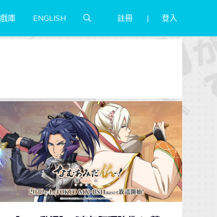
註冊
登入
戲庫
ENGLISH