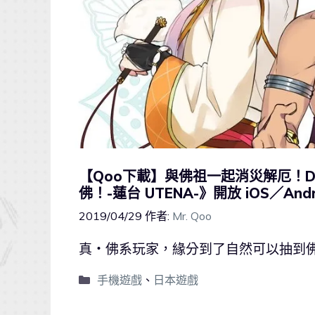
【Qoo下載】與佛祖一起消災解厄！
佛！-蓮台 UTENA-》開放 iOS／And
2019/04/29
作者:
Mr. Qoo
真・佛系玩家，緣分到了自然可以抽到佛( 
手機遊戲
、
日本遊戲