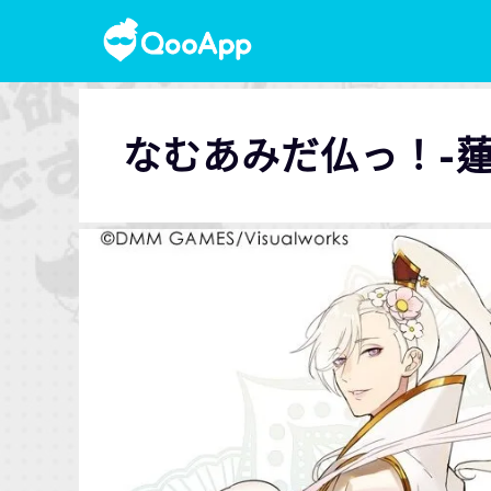
なむあみだ仏っ！-蓮台