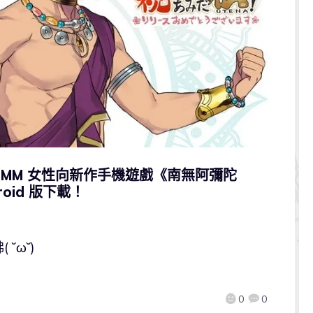
DMM 女性向新作手機遊戲《南無阿彌陀
roid 版下載！
˘ω˘)
0
0