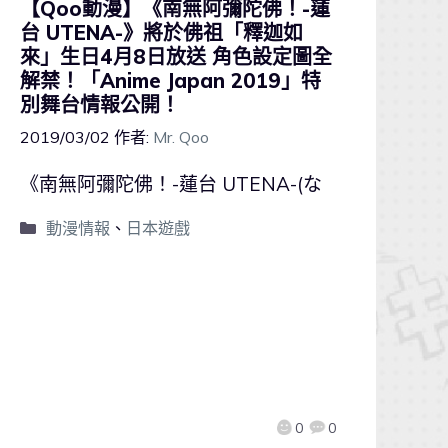
【Qoo動漫】《南無阿彌陀佛！-蓮
台 UTENA-》將於佛祖「釋迦如
來」生日4月8日放送 角色設定圖全
解禁！「Anime Japan 2019」特
別舞台情報公開！
2019/03/02
作者:
Mr. Qoo
《南無阿彌陀佛！-蓮台 UTENA-(な
動漫情報
、
日本遊戲
0
0