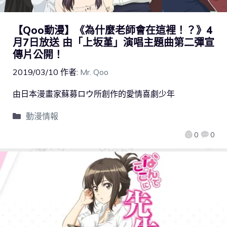
【Qoo動漫】《為什麼老師會在這裡！？》4
月7日放送 由「上坂堇」演唱主題曲第二彈宣
傳片公開！
2019/03/10
作者:
Mr. Qoo
由日本漫畫家蘇募ロウ所創作的愛情喜劇少年
動漫情報
0
0