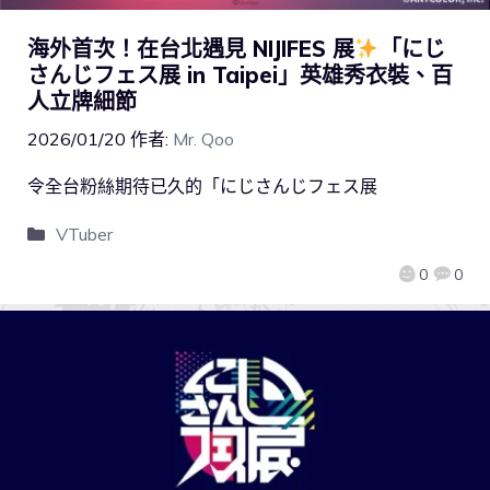
海外首次！在台北遇見 NIJIFES 展
「にじ
さんじフェス展 in Taipei」英雄秀衣裝、百
人立牌細節
2026/01/20
作者:
Mr. Qoo
令全台粉絲期待已久的「にじさんじフェス展
VTuber
0
0