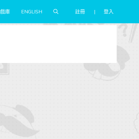
註冊
登入
戲庫
ENGLISH