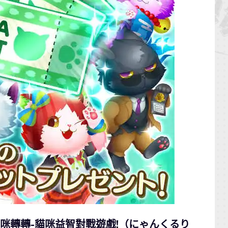
貓咪轉轉-貓咪益智對戰遊戲!（にゃんくるり