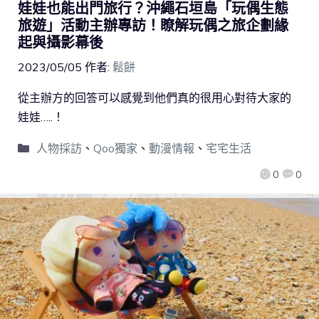
娃娃也能出門旅行？沖繩石垣島「玩偶生態
旅遊」活動主辦專訪！瞭解玩偶之旅企劃緣
起與攝影幕後
2023/05/05
作者:
鬆餅
從主辦方的回答可以感覺到他們真的很用心對待大家的
娃娃…..！
人物採訪
、
Qoo獨家
、
動漫情報
、
宅宅生活
0
0