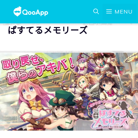
MENU
ぱすてるメモリーズ