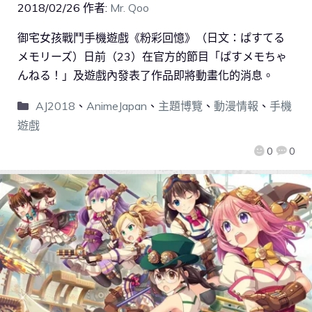
2018/02/26
作者:
Mr. Qoo
御宅女孩戰鬥手機遊戲《粉彩回憶》（日文：ぱすてる
メモリーズ）日前（23）在官方的節目「ぱすメモちゃ
んねる！」及遊戲內發表了作品即將動畫化的消息。
AJ2018
、
AnimeJapan
、
主題博覽
、
動漫情報
、
手機
遊戲
0
0