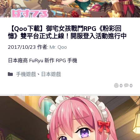
【Qoo下載】御宅女孩戰鬥RPG《粉彩回
憶》雙平台正式上線！開服登入活動進行中
2017/10/23
作者:
Mr. Qoo
日本廠商 FuRyu 新作 RPG 手機
手機遊戲
、
日本遊戲
0
0