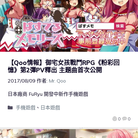
【Qoo情報】御宅女孩戰鬥RPG《粉彩回
憶》第2彈PV釋出 主題曲首次公開
2017/08/09
作者:
Mr. Qoo
日本廠商 FuRyu 開發中新作手機遊戲
手機遊戲
、
日本遊戲
0
0