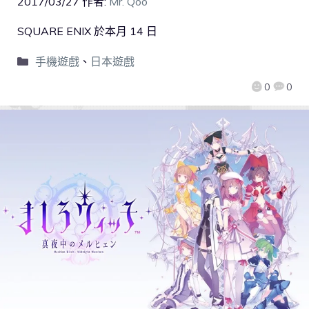
2017/03/27
作者:
Mr. Qoo
SQUARE ENIX 於本月 14 日
手機遊戲
、
日本遊戲
0
0