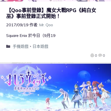
【Qoo事前登錄】魔女大戰RPG《純白女
巫》事前登錄正式開始！
2017/09/19
作者:
Mr. Qoo
Square Enix 於今日（9月19
手機遊戲
、
日本遊戲
0
0