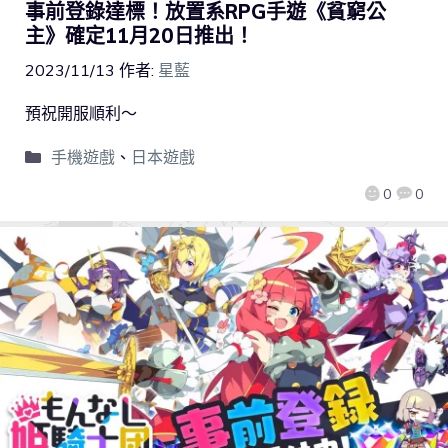
事前登錄達標！放置系RPG手遊《貧窮公
主》確定11月20日推出！
2023/11/13
作者:
星藍
預祝開服順利～
手機遊戲
、
日本遊戲
0
0