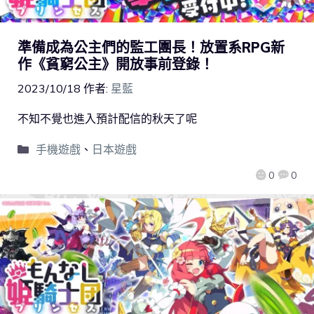
準備成為公主們的監工團長！放置系RPG新
作《貧窮公主》開放事前登錄！
2023/10/18
作者:
星藍
不知不覺也進入預計配信的秋天了呢
手機遊戲
、
日本遊戲
0
0