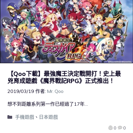
【Qoo下載】最強魔王決定戰開打！史上最
兇育成遊戲《魔界戰記RPG》正式推出！
2019/03/19
作者:
Mr. Qoo
想不到距離系列第一作已經過了17年…
手機遊戲
、
日本遊戲
0
0