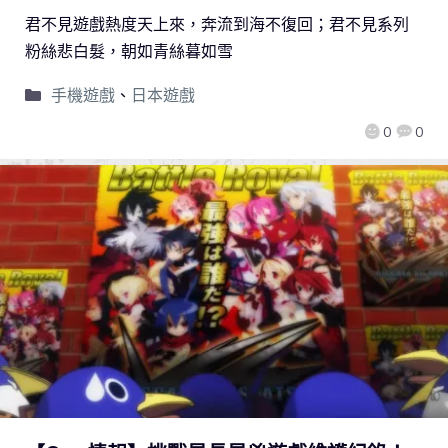
君不見遊戲熱度天上來，奔流到海不復回；君不見系列
粉絲悲白髮，朝如青絲暮如雪
手機遊戲
、
日本遊戲
0
0