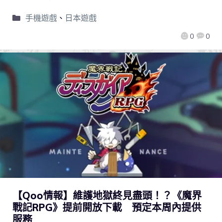
手機遊戲
、
日本遊戲
0
0
【Qoo情報】維護地獄終見盡頭！？《魔界
戰記RPG》提前開放下載 預定本周內提供
服務