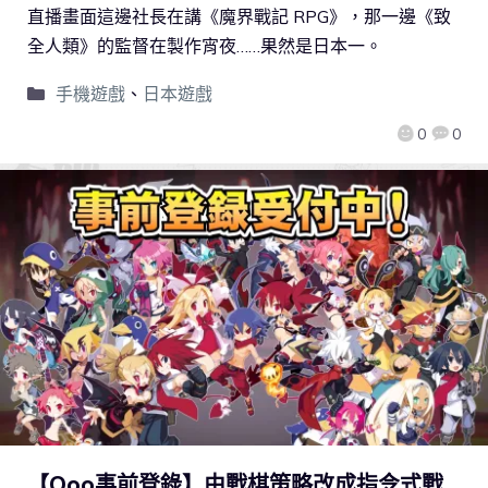
直播畫面這邊社長在講《魔界戰記 RPG》，那一邊《致
全人類》的監督在製作宵夜……果然是日本一。
手機遊戲
、
日本遊戲
0
0
【Qoo事前登錄】由戰棋策略改成指令式戰