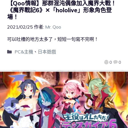
【Qoo情報】那群混沌偶像加入魔界大戰！
《魔界戰記6》✕「hololive」形象角色登
場！
2021/02/25
作者:
Mr. Qoo
可以吐槽的地方太多了，短短一句寫不完啊！
PC&主機
、
日本遊戲
0
0