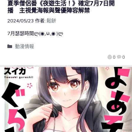
夏季僧侶番《夜遊生活！》確定7月7日開
播 主視覺海報與聲優陣容解禁
2024/05/23
作者:
鬆餅
7月瑟瑟時間ლ(◉◞౪◟◉ )ლ
動漫情報
0
0