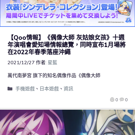
【Qoo情報】《偶像大師 灰姑娘女孩》十週
年演唱會愛知場情報總覽，同時宣布1月場將
在2022年春季落座沖繩
2021/12/27
作者:
星藍
萬代南夢宮 旗下的知名偶像作品《偶像大師
手機遊戲
、
日本遊戲
、
資訊
0
0