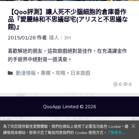
【Qoo評測】讓人死不少腦細胞的倉庫番作
品『愛麗絲和不思議邸宅(アリスと不思議な
館)』
2015/01/28
作者:
達人：3H
喜歡解迷的朋友，這款遊戲絕對是佳作，在充滿課金作
的手遊界中絕對是一道清泉。
動漫情報
、
專欄
、
攻略
、
日本遊戲
0
0
QooApp Limited © 2026
為了向您提供最佳瀏覽體驗，我們在網站上使用了必要及功能性 Cookie。繼
續使用本網站，即表示您了解並同意我們的 Cookie 使用方式。
了解更多→