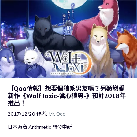
【Qoo情報】想要個狼系男友嗎？另類戀愛
新作《WolfToxic-當心狼男-》預計2018年
推出！
2017/12/20
作者:
Mr. Qoo
日本廠商 Arithmetic 開發中新