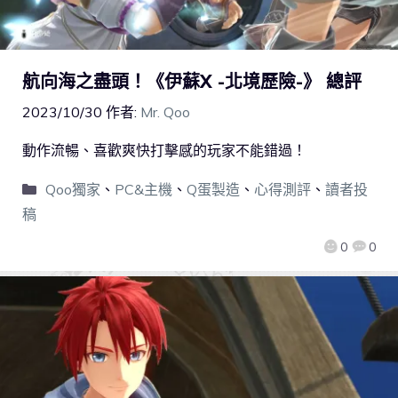
航向海之盡頭！《伊蘇X -北境歷險-》 總評
2023/10/30
作者:
Mr. Qoo
動作流暢、喜歡爽快打擊感的玩家不能錯過！
Qoo獨家
、
PC&主機
、
Q蛋製造
、
心得測評
、
讀者投
稿
0
0