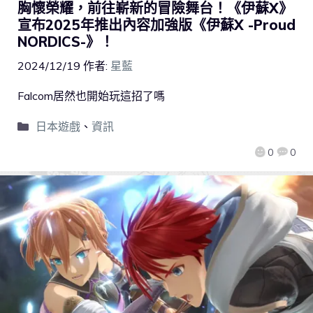
胸懷榮耀，前往嶄新的冒險舞台！《伊蘇X》
宣布2025年推出內容加強版《伊蘇X -Proud
NORDICS-》！
2024/12/19
作者:
星藍
Falcom居然也開始玩這招了嗎
日本遊戲
、
資訊
0
0