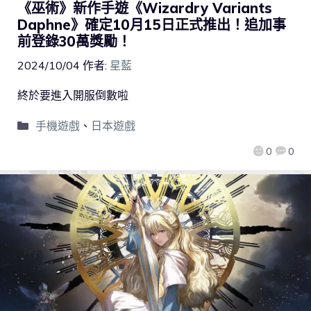
《巫術》新作手遊《Wizardry Variants
Daphne》確定10月15日正式推出！追加事
前登錄30萬獎勵！
2024/10/04
作者:
星藍
終於要進入開服倒數啦
手機遊戲
、
日本遊戲
0
0