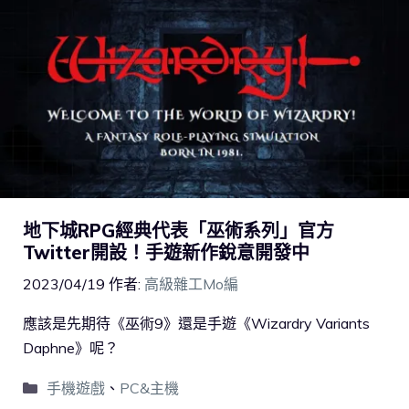
地下城RPG經典代表「巫術系列」官方
Twitter開設！手遊新作銳意開發中
2023/04/19
作者:
高級雜工Mo編
應該是先期待《巫術9》還是手遊《Wizardry Variants
Daphne》呢？
手機遊戲
、
PC&主機