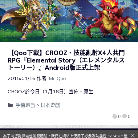
【Qoo下載】CROOZ、技能亂射X4人共鬥
RPG『Elemental Story（エレメンタルス
トーリー）』Android版正式上架
2015/01/16
作者:
Mr. Qoo
CROOZ於今日（1月16日）宣佈、原生
手機遊戲
、
日本遊戲
0
0
為了向您提供最佳瀏覽體驗，我們在網站上使用了必要及功能性 Cookie。繼