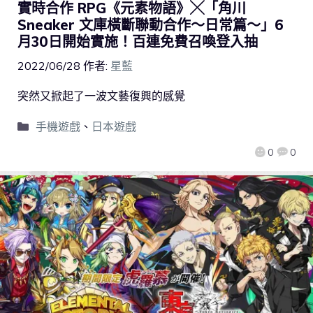
實時合作 RPG《元素物語》╳「角川
Sneaker 文庫橫斷聯動合作～日常篇～」6
月30日開始實施！百連免費召喚登入抽
2022/06/28
作者:
星藍
突然又掀起了一波文藝復興的感覺
手機遊戲
、
日本遊戲
0
0