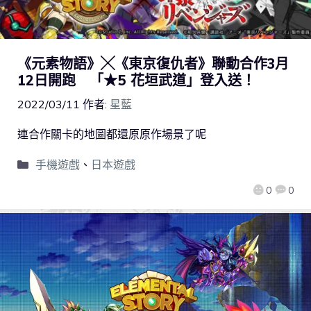
《元素物語》╳《東京復仇者》聯動合作3月
12日開跑 「★5 花垣武道」登入送！
2022/03/11
作者:
星藍
連合作關卡的地圖都還原原作場景了呢
手機遊戲
、
日本遊戲
0
0