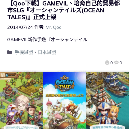
【Qoo下載】GAMEVIL、培育自己的貿易都
市SLG『オーシャンテイルズ(OCEAN
TALES)』正式上架
2014/07/24
作者:
Mr. Qoo
GAMEVIL新作手遊『オーシャンテイル
手機遊戲
、
日本遊戲
0
0