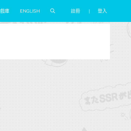
註冊
登入
戲庫
ENGLISH