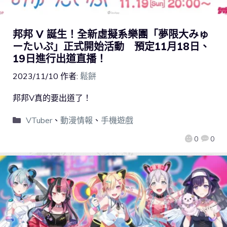
邦邦 V 誕生！全新虛擬系樂團「夢限大みゅ
ーたいぷ」正式開始活動 預定11月18日、
19日進行出道直播！
2023/11/10
作者:
鬆餅
邦邦V真的要出道了！
VTuber
、
動漫情報
、
手機遊戲
0
0