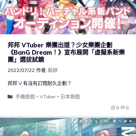
邦邦 VTuber 樂團出道？少女樂團企劃
《BanG Dream！》宣布展開「虛擬系新樂
團」選拔試鏡
2022/07/22
作者:
鬆餅
邦邦 V 有沒有訂閱耐久企劃？
手機遊戲
、
VTuber
、
日本遊戲
0
0