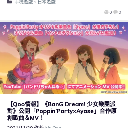
手機遊戲
、
日本遊戲
0
0
【Qoo情報】《BanG Dream! 少女樂團派
對》公開「Poppin’Party×Ayase」合作原
創歌曲＆MV！
2021/11/30
作者:
Mr. Qoo