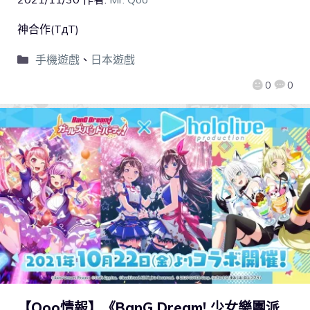
神合作(TдT)
手機遊戲
、
日本遊戲
0
0
【Qoo情報】《BanG Dream! 少女樂團派