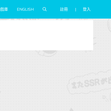
註冊
登入
戲庫
ENGLISH