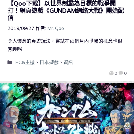
【Qoo下載】以世界制霸為目標的戰爭開
打！網頁遊戲《GUNDAM網絡大戰》開始配
信
2019/09/27
作者:
Mr. Qoo
令人懷念的頁遊玩法，嘗試在兩個月內爭勝的概念也很
有趣呢
PC&主機
、
日本遊戲
、
資訊
0
0