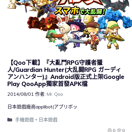
【Qoo下載】『大亂鬥RPG守護者獵
人/Guardian Hunter(大乱闘RPG ガーディ
アンハンター)』Android版正式上架Google
Play QooApp獨家首發APK檔
2014/08/01
作者:
Mr. Qoo
日本遊戲廠商applibot(アプリボッ
手機遊戲
、
日本遊戲
0
0