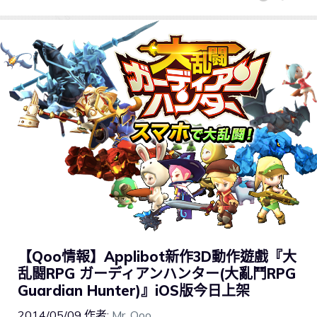
【Qoo情報】Applibot新作3D動作遊戲『大
乱闘RPG ガーディアンハンター(大亂鬥RPG
Guardian Hunter)』iOS版今日上架
2014/05/09
作者:
Mr. Qoo