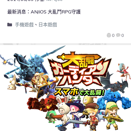
最新消息：AN/iOS 大亂鬥RPG守護
手機遊戲
、
日本遊戲
0
0