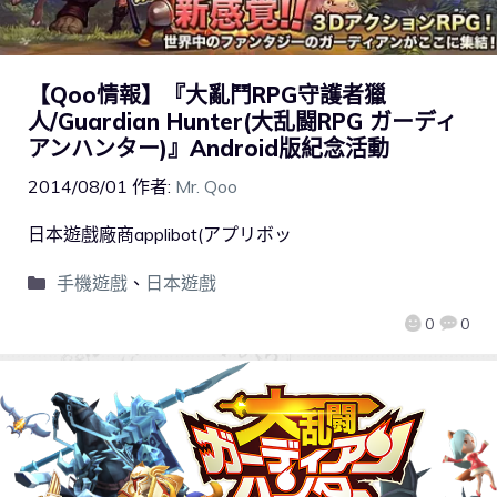
【Qoo情報】『大亂鬥RPG守護者獵
人/Guardian Hunter(大乱闘RPG ガーディ
アンハンター)』Android版紀念活動
2014/08/01
作者:
Mr. Qoo
日本遊戲廠商applibot(アプリボッ
手機遊戲
、
日本遊戲
0
0