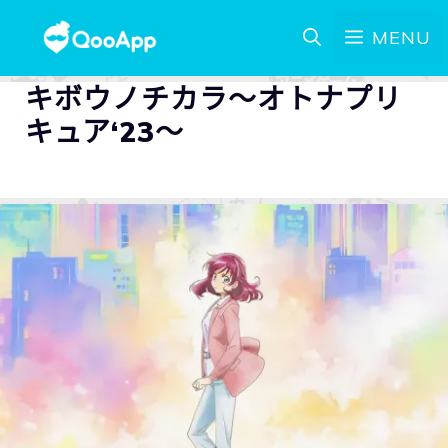
MENU
キボウノチカラ～オトナプリ
キュア‘23～