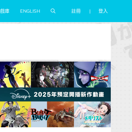
註冊
登入
戲庫
ENGLISH