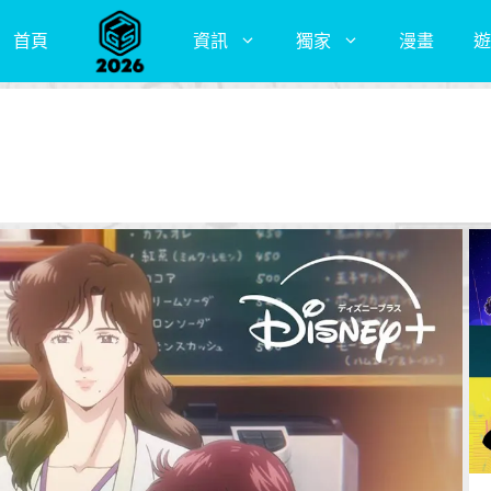
首頁
資訊
獨家
漫畫
遊