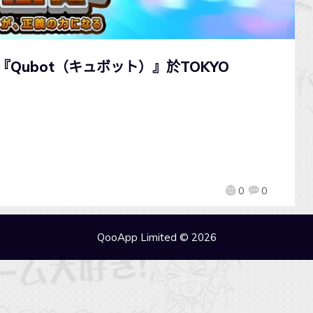
作『Qubot（キュボット）』於TOKYO
0
0
QooApp Limited © 2026