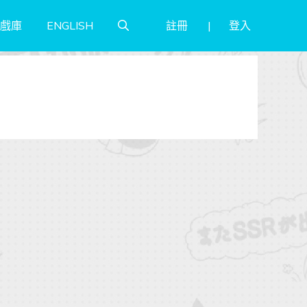
註冊
登入
戲庫
ENGLISH