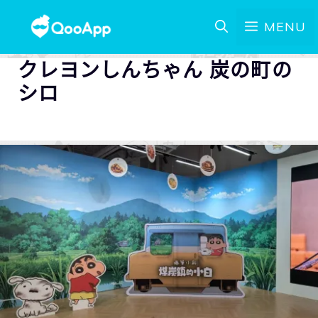
MENU
クレヨンしんちゃん 炭の町の
シロ