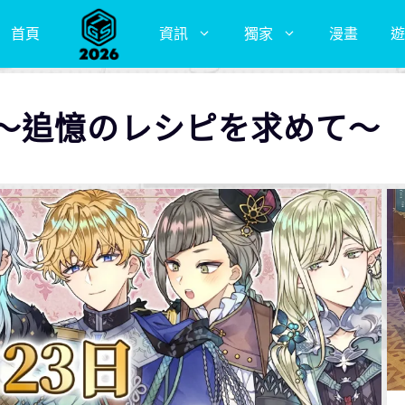
首頁
資訊
獨家
漫畫
遊
〜追憶のレシピを求めて〜