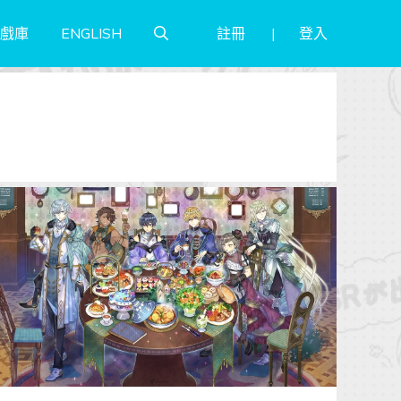
註冊
登入
戲庫
ENGLISH