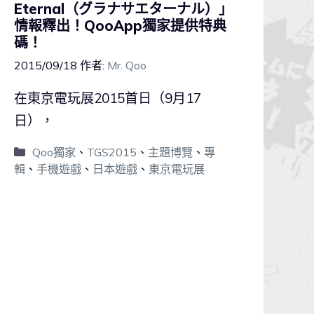
Eternal（グラナサエターナル）」
情報釋出！QooApp獨家提供特典
碼！
2015/09/18
作者:
Mr. Qoo
在東京電玩展2015首日（9月17
日），
Qoo獨家
、
TGS2015
、
主題博覽
、
專
輯
、
手機遊戲
、
日本遊戲
、
東京電玩展