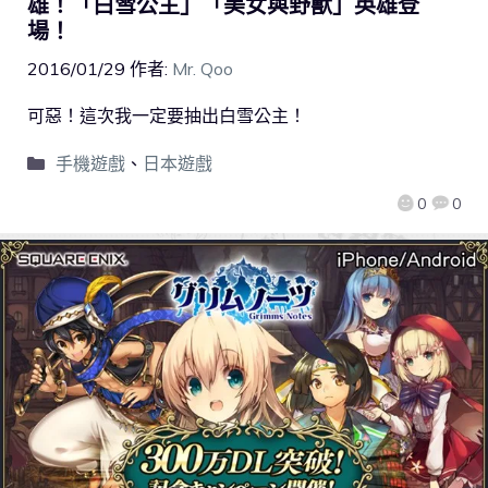
雄！「白雪公主」「美女與野獸」英雄登
場！
2016/01/29
作者:
Mr. Qoo
可惡！這次我一定要抽出白雪公主！
手機遊戲
、
日本遊戲
0
0