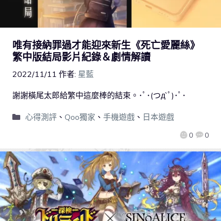
唯有接納罪過才能迎來新生《死亡愛麗絲》
繁中版結局影片紀錄＆劇情解讀
2022/11/11
作者:
星藍
謝謝橫尾太郎給繁中這麼棒的結束。･ﾟ･(つд`ﾟ)･ﾟ･
心得測評
、
Qoo獨家
、
手機遊戲
、
日本遊戲
0
0