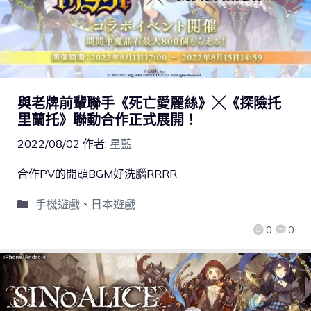
與老牌前輩聯手《死亡愛麗絲》╳《探險托
里蘭托》聯動合作正式展開！
2022/08/02
作者:
星藍
合作PV的開頭BGM好洗腦RRRR
手機遊戲
、
日本遊戲
0
0