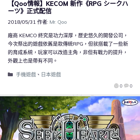
【Qoo情報】KECOM 新作《RPG シークハ
ーツ》正式配信
2018/05/31
作者:
Mr. Qoo
廠商 KEMCO 終究是功力深厚，歷史悠久的開發公司，
今次祭出的遊戲依舊是款傳統RPG，但就搭載了一些新
的育成系統，玩家可以改造主角，非但有戰力的提升，
外觀上也是帶有不同。
手機遊戲
、
日本遊戲
0
0