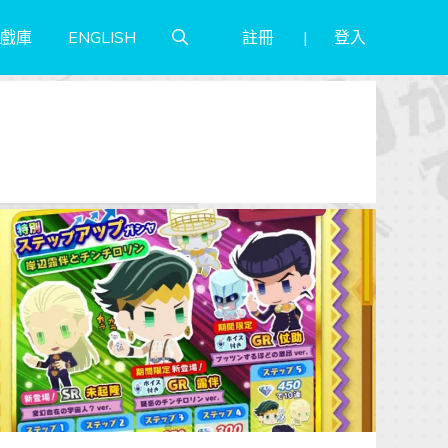
註冊
登入
戲庫
ENGLISH