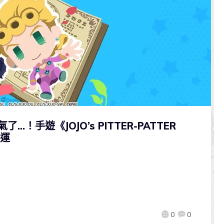
…！手遊《JOJO’s PITTER-PATTER
營運
0
0