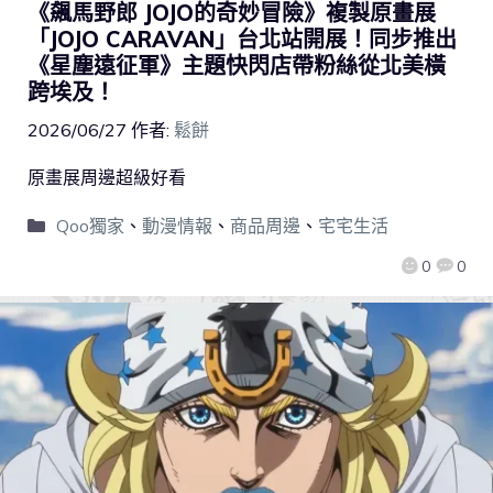
《飆馬野郎 JOJO的奇妙冒險》複製原畫展
「JOJO CARAVAN」台北站開展！同步推出
《星塵遠征軍》主題快閃店帶粉絲從北美橫
跨埃及！
2026/06/27
作者:
鬆餅
原畫展周邊超級好看
Qoo獨家
、
動漫情報
、
商品周邊
、
宅宅生活
0
0