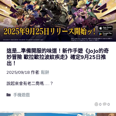
這是…準備開服的味道！新作手遊《JoJo的奇
妙冒險 歐拉歐拉波紋疾走》確定9月25日推
出！
2025/09/18
作者:
鬆餅
說起來會有老二喬嗎……？
手機遊戲
0
0