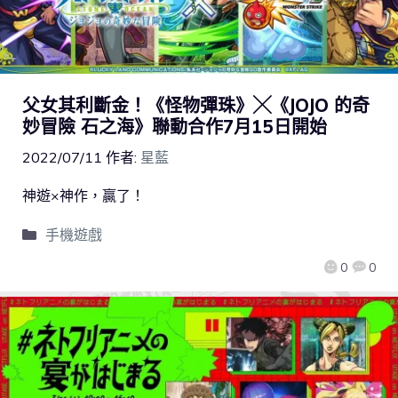
父女其利斷金！《怪物彈珠》╳《JOJO 的奇
妙冒險 石之海》聯動合作7月15日開始
2022/07/11
作者:
星藍
神遊×神作，贏了！
手機遊戲
0
0