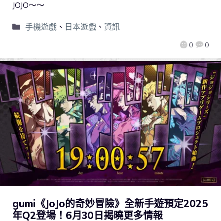
JOJO～～
手機遊戲
、
日本遊戲
、
資訊
0
0
gumi《JoJo的奇妙冒險》全新手遊預定2025
年Q2登場！6月30日揭曉更多情報