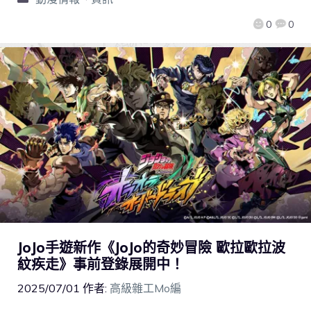
0
0
JoJo手遊新作《JoJo的奇妙冒險 歐拉歐拉波
紋疾走》事前登錄展開中！
2025/07/01
作者:
高級雜工Mo編