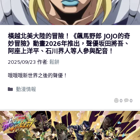
橫越北美大陸的冒險！《飆馬野郎 JOJO的奇
妙冒險》動畫2026年推出，聲優坂田將吾、
阿座上洋平、石川界人等人參與配音！
2025/09/23
作者:
鬆餅
哦哦哦新世界之後的聲優！
動漫情報
0
0