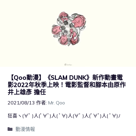
【Qoo動漫】《SLAM DUNK》新作動畫電
影2022年秋季上映！電影監督和腳本由原作
井上雄彥 擔任
2021/08/13
作者:
Mr. Qoo
狂喜ヽ(∀ﾟ )人(ﾟ∀ﾟ)人( ﾟ∀)人(∀ﾟ )人(ﾟ∀ﾟ)人( ﾟ∀)ﾉ
動漫情報