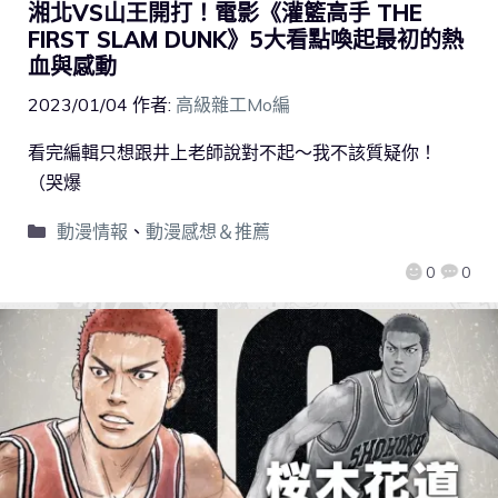
湘北VS山王開打！電影《灌籃高手 THE
FIRST SLAM DUNK》5大看點喚起最初的熱
血與感動
2023/01/04
作者:
高級雜工Mo編
看完編輯只想跟井上老師說對不起～我不該質疑你！
（哭爆
動漫情報
、
動漫感想＆推薦
0
0