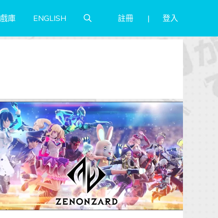
註冊
登入
戲庫
ENGLISH