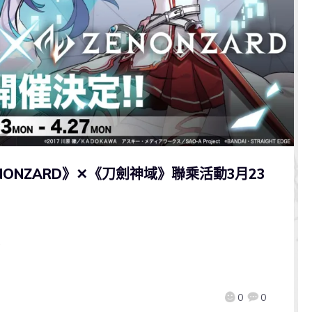
ONZARD》✕《刀劍神域》聯乘活動3月23
～
0
0