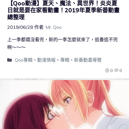
【Qoo動漫】夏天、魔法、異世界！炎炎夏
日就是要在家看動畫！2019年夏季新番動畫
總整理
2019/06/28
作者:
Mr. Qoo
上一季都還沒看完，新的一季怎麼就來了，追番追不完
啊～～～
Qoo專輯
、
動漫情報
、
專輯
、
新番動畫導覽
0
0