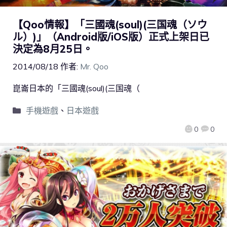
【Qoo情報】「三國魂(soul)(三国魂（ソウ
ル）)」（Android版/iOS版）正式上架日已
決定為8月25日。
2014/08/18
作者:
Mr. Qoo
崑崙日本的「三國魂(soul)(三国魂（
手機遊戲
、
日本遊戲
0
0