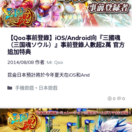
【Qoo事前登錄】iOS/Android向『三國魂
（三国魂ソウル）』事前登錄人數超2萬 官方
追加特典
2014/08/08
作者:
Mr. Qoo
昆侖日本預計將於今年夏天在iOS和And
手機遊戲
、
日本遊戲
0
0