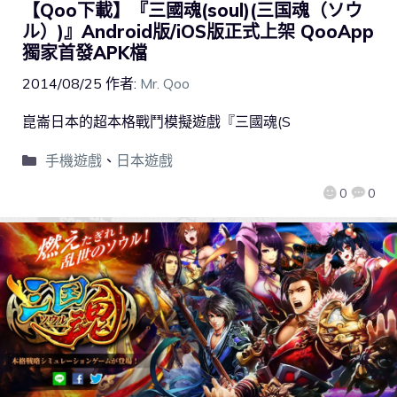
【Qoo下載】『三國魂(soul)(三国魂（ソウ
ル）)』Android版/iOS版正式上架 QooApp
獨家首發APK檔
2014/08/25
作者:
Mr. Qoo
崑崙日本的超本格戰鬥模擬遊戲『三國魂(S
手機遊戲
、
日本遊戲
0
0