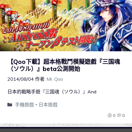
【Qoo下載】超本格戰鬥模擬遊戲『三国魂
（ソウル）』beta公測開始
2014/08/04
作者:
Mr. Qoo
日本的戰略手遊『三国魂（ソウル）』And
手機遊戲
、
日本遊戲
0
0