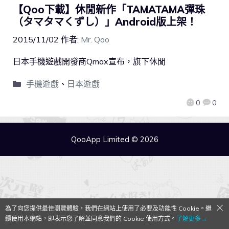
【Qoo下載】休閒新作「TAMATAMA彈珠
（タマタマくずし）」Android版上架！
2015/11/02
作者:
Mr. Qoo
日本手機遊戲開發商Qmax宣布，旗下休閒
手機遊戲
、
日本遊戲
0
0
QooApp Limited © 2026
為了向您提供最佳瀏覽體驗，我們在網站上使用了必要及功能性 Cookie。繼
續使用本網站，即表示您了解並同意我們的 Cookie 使用方式。
了解更多→