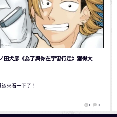
泥ノ田犬彦《為了與你在宇宙行走》獲得大
是該來看一下了！
0
0