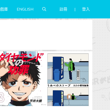
註冊
登入
戲庫
ENGLISH